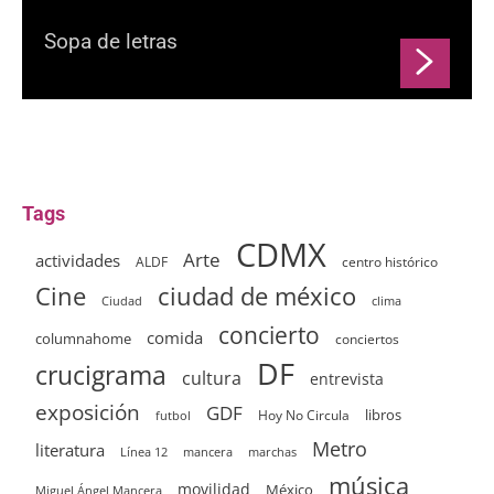
Sopa de letras
Tags
CDMX
Arte
actividades
ALDF
centro histórico
ciudad de méxico
Cine
clima
Ciudad
concierto
comida
columnahome
conciertos
DF
crucigrama
cultura
entrevista
exposición
GDF
Hoy No Circula
libros
futbol
Metro
literatura
Línea 12
mancera
marchas
música
movilidad
México
Miguel Ángel Mancera