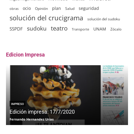
ocio
plan
seguridad
Opinión
Salud
obras
solución del crucigrama
solución del sudoku
sudoku
teatro
SSPDF
UNAM
Zócalo
Transporte
Edicion Impresa
IMPRESO
Edición impresa: 17/7/2020
Fernando Hernandez Urias
F