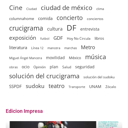
ciudad de méxico
Cine
clima
Ciudad
concierto
comida
columnahome
conciertos
DF
crucigrama
cultura
entrevista
exposición
GDF
Hoy No Circula
libros
futbol
Metro
literatura
Línea 12
mancera
marchas
música
movilidad
México
Miguel Ángel Mancera
ocio
plan
seguridad
Opinión
Salud
obras
solución del crucigrama
solución del sudoku
sudoku
teatro
SSPDF
UNAM
Zócalo
Transporte
Edicion Impresa