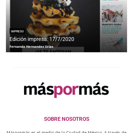
IMPRESO
Edición impresa: 17/7/2020
Fernando Hernandez Urias
F
SOBRE NOSOTROS
Máspormás es el medio de la Ciudad de México. A través de