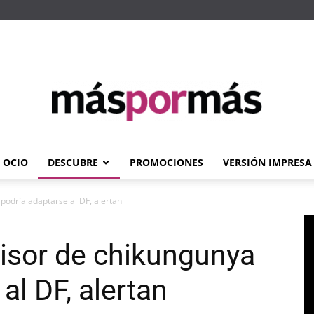
OCIO
DESCUBRE
PROMOCIONES
VERSIÓN IMPRESA
Máspormás
podría adaptarse al DF, alertan
isor de chikungunya
al DF, alertan