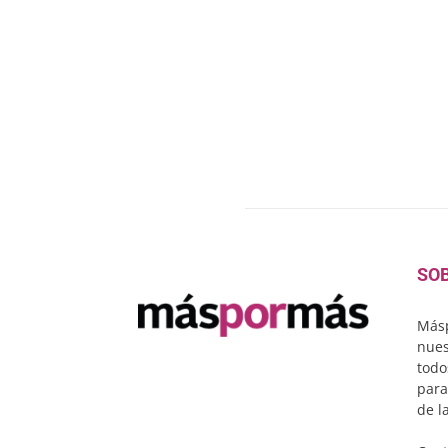
SO
Másp
nues
todo
para
de l