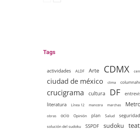
Tags
CDMX
Arte
actividades
ALDF
cen
ciudad de méxico
columna
clima
DF
crucigrama
cultura
entrevi
Metr
literatura
Línea 12
mancera
marchas
ocio
plan
segurida
Opinión
Salud
obras
sudoku
tea
SSPDF
solución del sudoku