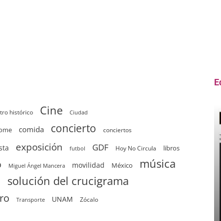
E
Cine
tro histórico
Ciudad
concierto
comida
home
conciertos
exposición
GDF
sta
Hoy No Circula
libros
futbol
música
o
movilidad
México
Miguel Ángel Mancera
solución del crucigrama
d
tro
UNAM
Zócalo
Transporte