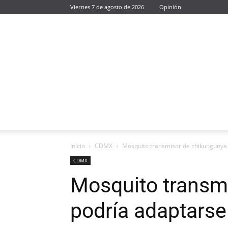
Viernes 7 de agosto de 2026
Opinión
Inicio
CDMX
Mosquito transmisor de chikungunya 
CDMX
Mosquito transm
podría adaptarse 