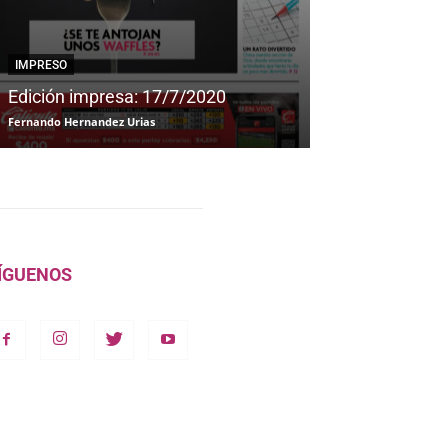
IMPRESO
IMPRESO
Edición impresa: 17/7/2020
Edición impre
Fernando Hernandez Urias
Fernando Hernandez
ÍGUENOS