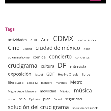
Tags
CDMX
Arte
actividades
ALDF
centro histórico
ciudad de méxico
Cine
clima
Ciudad
concierto
comida
columnahome
conciertos
DF
crucigrama
cultura
entrevista
exposición
GDF
Hoy No Circula
libros
futbol
Metro
literatura
Línea 12
mancera
marchas
música
movilidad
México
Miguel Ángel Mancera
ocio
plan
seguridad
Opinión
Salud
obras
solución del crucigrama
solución del sudoku