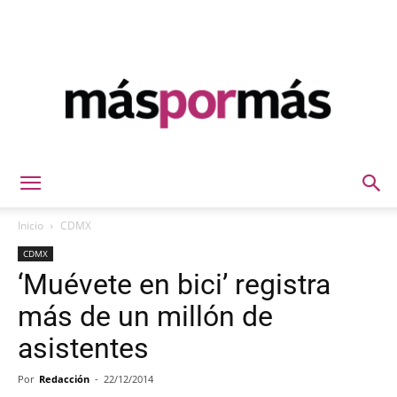
Máspormás
Inicio
CDMX
CDMX
‘Muévete en bici’ registra
más de un millón de
asistentes
Por
Redacción
-
22/12/2014