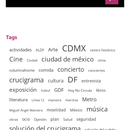
Tags
CDMX
Arte
actividades
ALDF
centro histórico
ciudad de méxico
Cine
clima
Ciudad
concierto
comida
columnahome
conciertos
DF
crucigrama
cultura
entrevista
exposición
GDF
Hoy No Circula
libros
futbol
Metro
literatura
Línea 12
mancera
marchas
música
movilidad
México
Miguel Ángel Mancera
ocio
plan
seguridad
Opinión
Salud
obras
solución del crucigrama
solución del sudoku