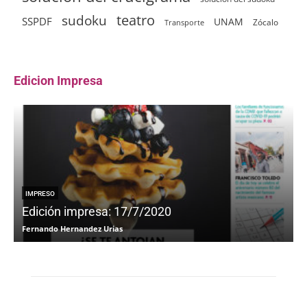
sudoku
teatro
SSPDF
UNAM
Zócalo
Transporte
Edicion Impresa
IMPRESO
Edición impresa: 17/7/2020
Fernando Hernandez Urias
F