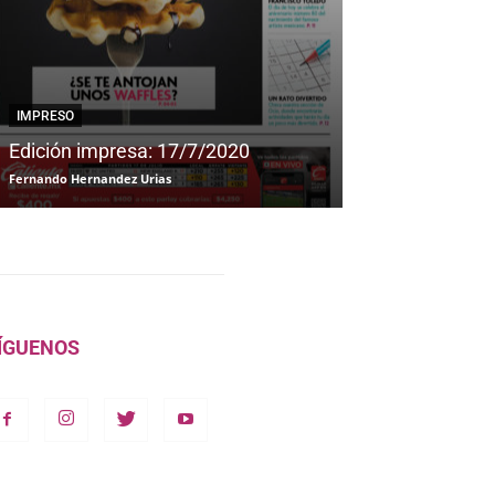
IMPRESO
IMPRESO
Edición impresa: 17/7/2020
Edición impre
Fernando Hernandez Urias
Fernando Hernandez
ÍGUENOS