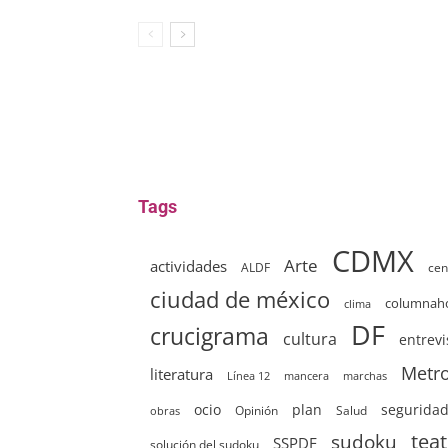
Tags
CDMX
Arte
actividades
ALDF
cen
ciudad de méxico
columna
clima
DF
crucigrama
cultura
entrevi
Metr
literatura
Línea 12
mancera
marchas
ocio
plan
segurida
Opinión
Salud
obras
sudoku
tea
SSPDF
solución del sudoku