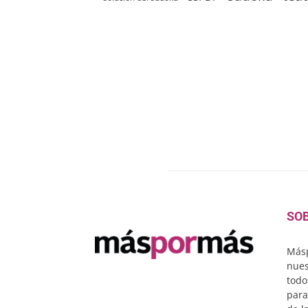
SO
Másp
nues
todo
para