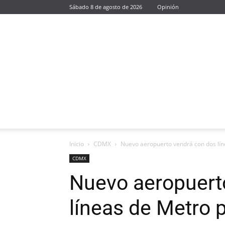
Sábado 8 de agosto de 2026
Opinión
Inicio
CDMX
Nuevo aeropuerto vendrá con dos lín
CDMX
Nuevo aeropuert
líneas de Metro p