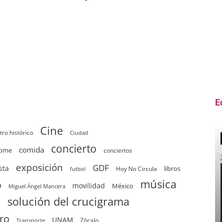
E
Cine
tro histórico
Ciudad
concierto
comida
home
conciertos
exposición
GDF
sta
Hoy No Circula
libros
futbol
música
o
movilidad
México
Miguel Ángel Mancera
solución del crucigrama
d
tro
UNAM
Zócalo
Transporte