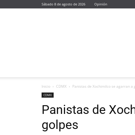
Sábado 8 de agosto de 2026
Opinión
Inicio
CDMX
Panistas de Xochimilco se agarran a 
CDMX
Panistas de Xoch
golpes