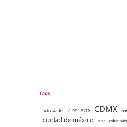
Tags
CDMX
Arte
actividades
ALDF
cen
ciudad de méxico
columna
clima