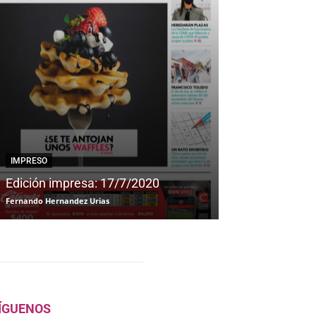
IMPRESO
IMPRESO
Edición impresa: 17/7/2020
Edición impre
Fernando Hernandez Urias
Fernando Hernandez
ÍGUENOS