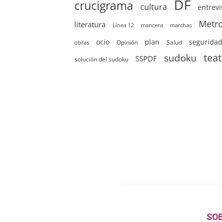
DF
crucigrama
cultura
entrevi
Metr
literatura
Línea 12
mancera
marchas
ocio
plan
segurida
Opinión
Salud
obras
sudoku
tea
SSPDF
solución del sudoku
SO