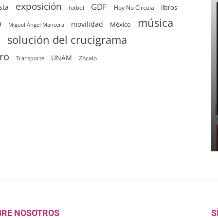
exposición
GDF
sta
Hoy No Circula
libros
futbol
música
o
movilidad
México
Miguel Ángel Mancera
solución del crucigrama
d
tro
UNAM
Zócalo
Transporte
BRE NOSOTROS
S