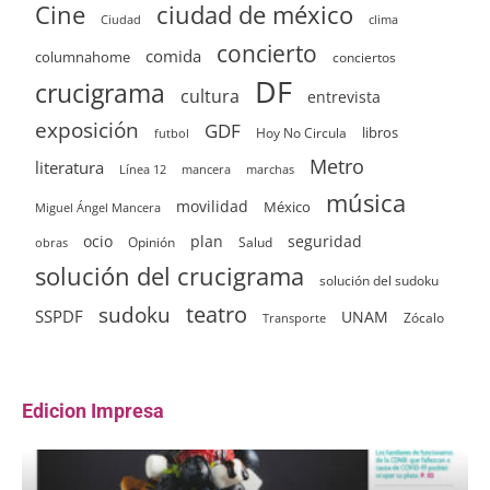
ciudad de méxico
Cine
clima
Ciudad
concierto
comida
columnahome
conciertos
DF
crucigrama
cultura
entrevista
exposición
GDF
Hoy No Circula
libros
futbol
Metro
literatura
Línea 12
mancera
marchas
música
movilidad
México
Miguel Ángel Mancera
ocio
plan
seguridad
Opinión
Salud
obras
solución del crucigrama
solución del sudoku
sudoku
teatro
SSPDF
UNAM
Zócalo
Transporte
Edicion Impresa