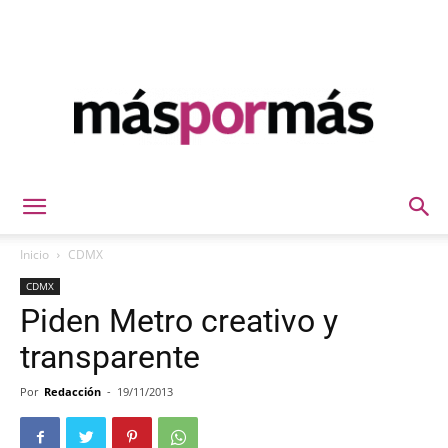
Máspormás
Inicio
CDMX
CDMX
Piden Metro creativo y
transparente
Por
Redacción
-
19/11/2013