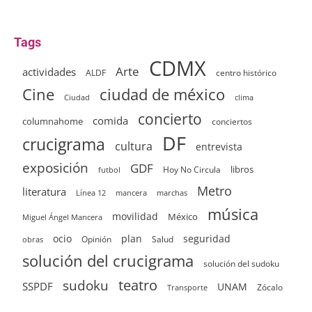
Tags
CDMX
Arte
actividades
ALDF
centro histórico
ciudad de méxico
Cine
clima
Ciudad
concierto
comida
columnahome
conciertos
DF
crucigrama
cultura
entrevista
exposición
GDF
Hoy No Circula
libros
futbol
Metro
literatura
Línea 12
mancera
marchas
música
movilidad
México
Miguel Ángel Mancera
ocio
plan
seguridad
Opinión
Salud
obras
solución del crucigrama
solución del sudoku
sudoku
teatro
SSPDF
UNAM
Zócalo
Transporte