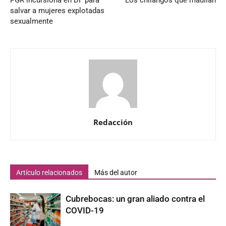
PGR incursiona en DF para
Los chilangos que maullan
salvar a mujeres explotadas
sexualmente
Redacción
Artículo relacionados
Más del autor
Cubrebocas: un gran aliado contra el
COVID-19