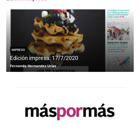
IMPRESO
Edición impresa: 17/7/2020
Fernando Hernandez Urias
F