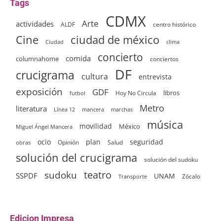
Tags
CDMX
Arte
actividades
ALDF
centro histórico
ciudad de méxico
Cine
clima
Ciudad
concierto
comida
columnahome
conciertos
DF
crucigrama
cultura
entrevista
exposición
GDF
Hoy No Circula
libros
futbol
Metro
literatura
Línea 12
mancera
marchas
música
movilidad
México
Miguel Ángel Mancera
ocio
plan
seguridad
Opinión
Salud
obras
solución del crucigrama
solución del sudoku
sudoku
teatro
SSPDF
UNAM
Zócalo
Transporte
Edicion Impresa