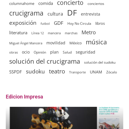
concierto
comida
columnahome
conciertos
DF
crucigrama
cultura
entrevista
exposición
GDF
Hoy No Circula
libros
futbol
Metro
literatura
Línea 12
mancera
marchas
música
movilidad
México
Miguel Ángel Mancera
ocio
plan
seguridad
Opinión
Salud
obras
solución del crucigrama
solución del sudoku
sudoku
teatro
SSPDF
UNAM
Zócalo
Transporte
Edicion Impresa