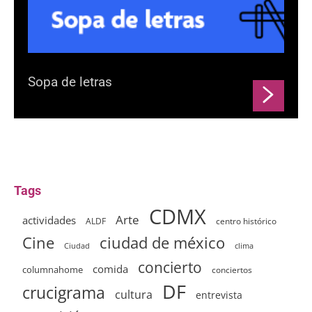
Sopa de letras
Tags
CDMX
Arte
actividades
ALDF
centro histórico
ciudad de méxico
Cine
clima
Ciudad
concierto
comida
columnahome
conciertos
DF
crucigrama
cultura
entrevista