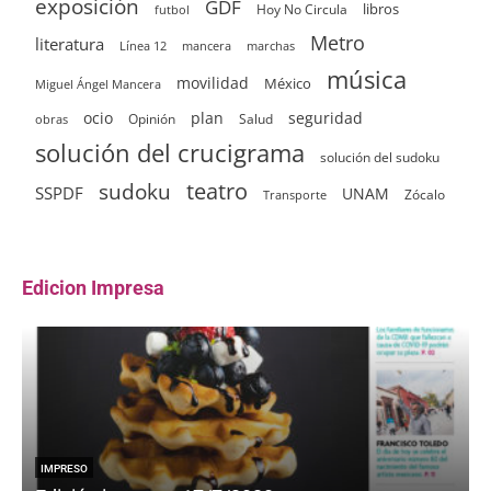
exposición
GDF
Hoy No Circula
libros
futbol
Metro
literatura
Línea 12
mancera
marchas
música
movilidad
México
Miguel Ángel Mancera
ocio
plan
seguridad
Opinión
Salud
obras
solución del crucigrama
solución del sudoku
sudoku
teatro
SSPDF
UNAM
Zócalo
Transporte
Edicion Impresa
IMPRESO