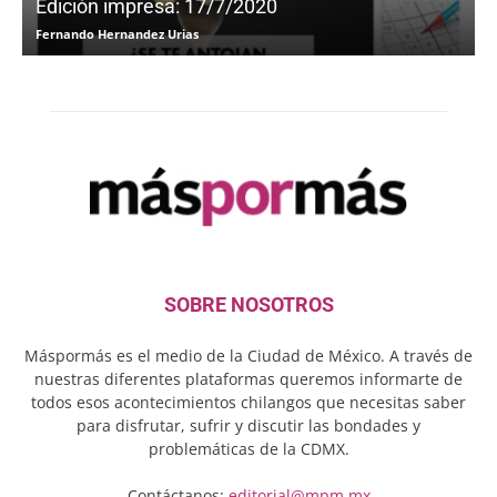
Edición impresa: 17/7/2020
Fernando Hernandez Urias
F
SOBRE NOSOTROS
Máspormás es el medio de la Ciudad de México. A través de
nuestras diferentes plataformas queremos informarte de
todos esos acontecimientos chilangos que necesitas saber
para disfrutar, sufrir y discutir las bondades y
problemáticas de la CDMX.
Contáctanos:
editorial@mpm.mx