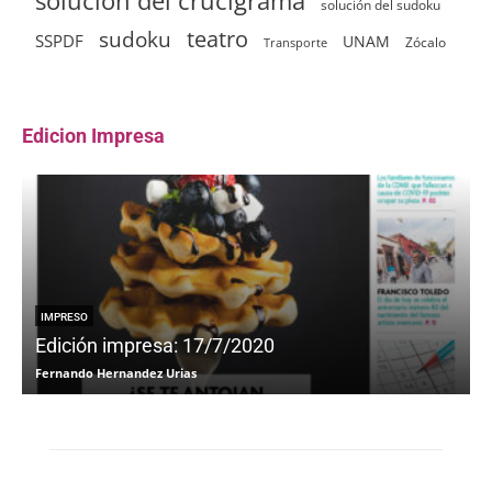
solución del crucigrama
solución del sudoku
sudoku
teatro
SSPDF
UNAM
Zócalo
Transporte
Edicion Impresa
IMPRESO
Edición impresa: 17/7/2020
Fernando Hernandez Urias
F