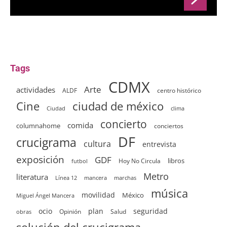
Tags
CDMX
Arte
actividades
ALDF
centro histórico
ciudad de méxico
Cine
clima
Ciudad
concierto
comida
columnahome
conciertos
DF
crucigrama
cultura
entrevista
exposición
GDF
Hoy No Circula
libros
futbol
Metro
literatura
Línea 12
mancera
marchas
música
movilidad
México
Miguel Ángel Mancera
ocio
plan
seguridad
Opinión
Salud
obras