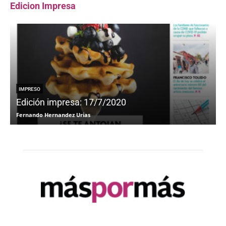
Edicion Impresa
IMPRESO
Edición impresa: 17/7/2020
Fernando Hernandez Urias
F