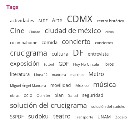
Tags
CDMX
Arte
actividades
ALDF
centro histórico
ciudad de méxico
Cine
clima
Ciudad
concierto
comida
columnahome
conciertos
DF
crucigrama
cultura
entrevista
exposición
GDF
Hoy No Circula
libros
futbol
Metro
literatura
Línea 12
mancera
marchas
música
movilidad
México
Miguel Ángel Mancera
ocio
plan
seguridad
Opinión
Salud
obras
solución del crucigrama
solución del sudoku
sudoku
teatro
SSPDF
UNAM
Zócalo
Transporte