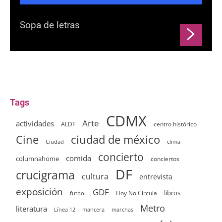
Sopa de letras
Tags
CDMX
Arte
actividades
ALDF
centro histórico
ciudad de méxico
Cine
clima
Ciudad
concierto
comida
columnahome
conciertos
DF
crucigrama
cultura
entrevista
exposición
GDF
Hoy No Circula
libros
futbol
Metro
literatura
Línea 12
mancera
marchas