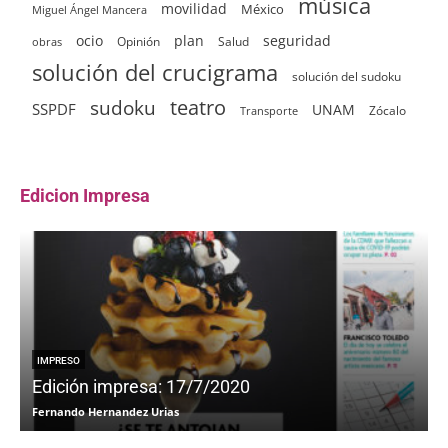
música
movilidad
México
Miguel Ángel Mancera
ocio
plan
seguridad
Opinión
Salud
obras
solución del crucigrama
solución del sudoku
sudoku
teatro
SSPDF
UNAM
Zócalo
Transporte
Edicion Impresa
IMPRESO
Edición impresa: 17/7/2020
Fernando Hernandez Urias
F