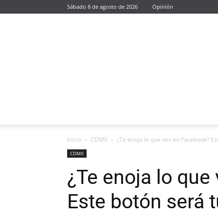
Sábado 8 de agosto de 2026
Opinión
Inicio
CDMX
¿Te enoja lo que ves en Facebook? Es
CDMX
¿Te enoja lo que
Este botón será t