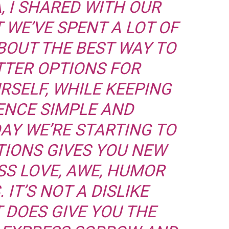
 I SHARED WITH OUR
WE’VE SPENT A LOT OF
BOUT THE BEST WAY TO
TTER OPTIONS FOR
RSELF, WHILE KEEPING
ENCE SIMPLE AND
AY WE’RE STARTING TO
TIONS GIVES YOU NEW
SS LOVE, AWE, HUMOR
IT’S NOT A DISLIKE
T DOES GIVE YOU THE