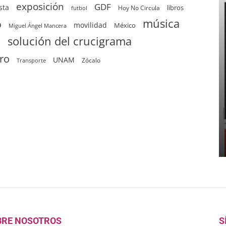
exposición
GDF
sta
Hoy No Circula
libros
futbol
música
o
movilidad
México
Miguel Ángel Mancera
solución del crucigrama
d
tro
UNAM
Zócalo
Transporte
BRE NOSOTROS
S