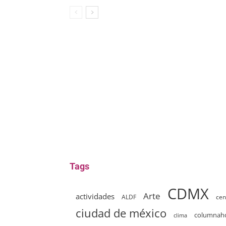
Tags
CDMX
Arte
actividades
ALDF
cen
ciudad de méxico
columna
clima