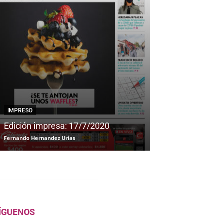
IMPRESO
IMPRESO
Edición impresa: 17/7/2020
Edición impre
Fernando Hernandez Urias
Fernando Hernandez
ÍGUENOS