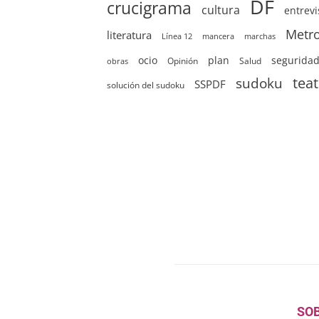
DF
crucigrama
cultura
entrevi
Metr
literatura
Línea 12
mancera
marchas
ocio
plan
segurida
Opinión
Salud
obras
sudoku
tea
SSPDF
solución del sudoku
SO