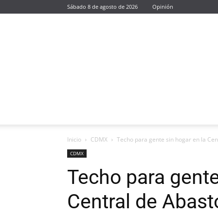
Sábado 8 de agosto de 2026
Opinión
Inicio
CDMX
Techo para gente sin hogar en la Cen
CDMX
Techo para gente
Central de Abast