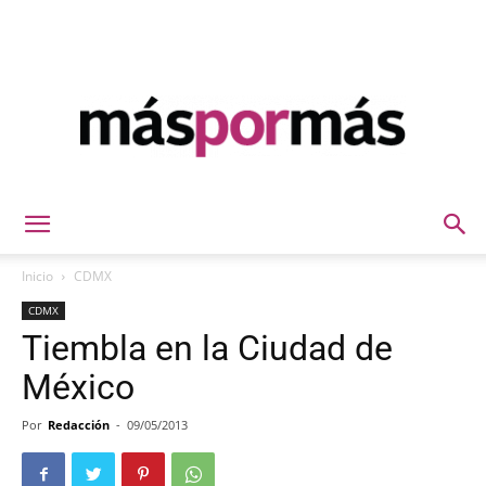
Máspormás
Inicio
CDMX
CDMX
Tiembla en la Ciudad de
México
Por
Redacción
-
09/05/2013