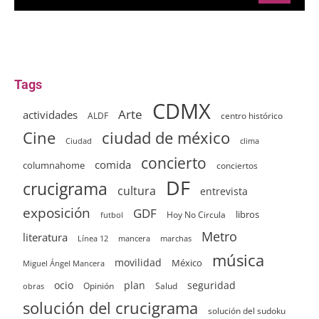
Tags
CDMX
Arte
actividades
ALDF
centro histórico
ciudad de méxico
Cine
clima
Ciudad
concierto
comida
columnahome
conciertos
DF
crucigrama
cultura
entrevista
exposición
GDF
Hoy No Circula
libros
futbol
Metro
literatura
Línea 12
mancera
marchas
música
movilidad
México
Miguel Ángel Mancera
ocio
plan
seguridad
Opinión
Salud
obras
solución del crucigrama
solución del sudoku