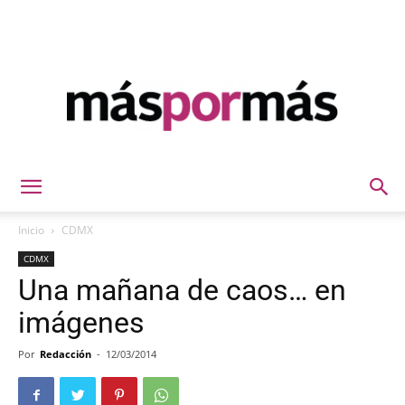
Máspormás
Inicio
CDMX
CDMX
Una mañana de caos… en
imágenes
Por
Redacción
-
12/03/2014