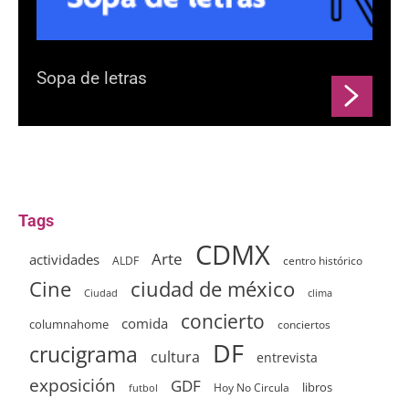
Sopa de letras
Tags
CDMX
Arte
actividades
ALDF
centro histórico
ciudad de méxico
Cine
clima
Ciudad
concierto
comida
columnahome
conciertos
DF
crucigrama
cultura
entrevista
exposición
GDF
Hoy No Circula
libros
futbol