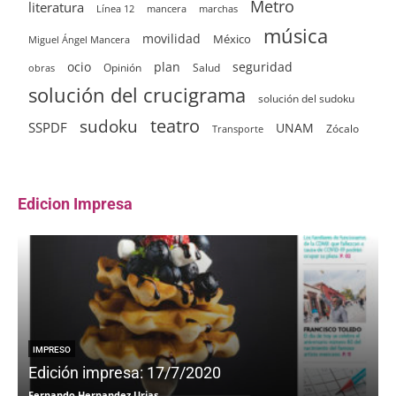
Metro
literatura
Línea 12
mancera
marchas
música
movilidad
México
Miguel Ángel Mancera
ocio
plan
seguridad
Opinión
Salud
obras
solución del crucigrama
solución del sudoku
sudoku
teatro
SSPDF
UNAM
Zócalo
Transporte
Edicion Impresa
IMPRESO
Edición impresa: 17/7/2020
Fernando Hernandez Urias
F