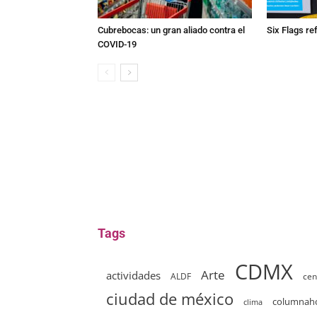
Cubrebocas: un gran aliado contra el
Six Flags re
COVID-19
Tags
CDMX
Arte
actividades
ALDF
cen
ciudad de méxico
columna
clima