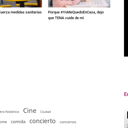
fuerza medidas sanitarias
Porque #YoMeQuedoEnCasa, dejo
que TENA cuide de mí
E
Cine
tro histórico
Ciudad
concierto
comida
home
conciertos