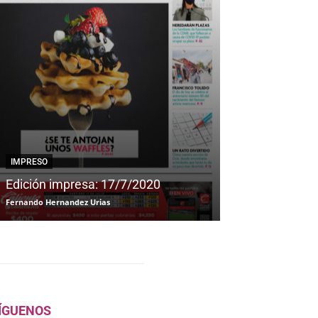
IMPRESO
IMPRESO
Edición impresa: 17/7/2020
Edición impre
Fernando Hernandez Urias
Fernando Hernandez
ÍGUENOS