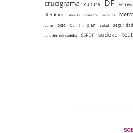
DF
crucigrama
cultura
entrevi
Metr
literatura
Línea 12
mancera
marchas
ocio
plan
segurida
Opinión
Salud
obras
sudoku
tea
SSPDF
solución del sudoku
SO