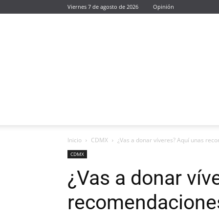
Viernes 7 de agosto de 2026
Opinión
Inicio
CDMX
¿Vas a donar víveres? Aquí unas re
CDMX
¿Vas a donar vív
recomendacione