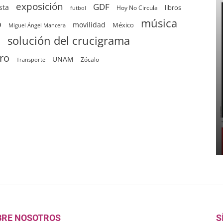
exposición
GDF
sta
Hoy No Circula
libros
futbol
música
o
movilidad
México
Miguel Ángel Mancera
solución del crucigrama
d
tro
UNAM
Zócalo
Transporte
BRE NOSOTROS
S