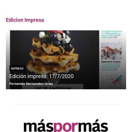
Edicion Impresa
IMPRESO
Edición impresa: 17/7/2020
Fernando Hernandez Urias
F