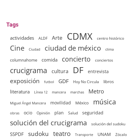
Tags
CDMX
Arte
actividades
ALDF
centro histórico
ciudad de méxico
Cine
clima
Ciudad
concierto
comida
columnahome
conciertos
DF
crucigrama
cultura
entrevista
exposición
GDF
Hoy No Circula
libros
futbol
Metro
literatura
Línea 12
mancera
marchas
música
movilidad
México
Miguel Ángel Mancera
ocio
plan
seguridad
Opinión
Salud
obras
solución del crucigrama
solución del sudoku
sudoku
teatro
SSPDF
UNAM
Zócalo
Transporte