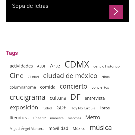
Sopa de letras
Tags
CDMX
Arte
actividades
ALDF
centro histórico
ciudad de méxico
Cine
clima
Ciudad
concierto
comida
columnahome
conciertos
DF
crucigrama
cultura
entrevista
exposición
GDF
Hoy No Circula
libros
futbol
Metro
literatura
Línea 12
mancera
marchas
música
movilidad
México
Miguel Ángel Mancera