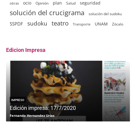
ocio
plan
seguridad
Opinión
Salud
obras
solución del crucigrama
solución del sudoku
sudoku
teatro
SSPDF
UNAM
Zócalo
Transporte
Edicion Impresa
IMPRESO
Edición impresa: 17/7/2020
Fernando Hernandez Urias
F