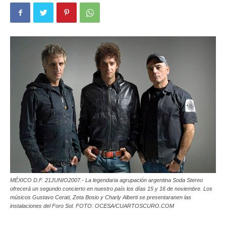
MÉXICO D.F. 21JUNIO2007.- La legendaria agrupación argentina Soda Stereo
ofrecerá un segundo concierto en nuestro país los días 15 y 16 de noviembre. Los
músicos Gustavo Cerati, Zeta Bosio y Charly Alberti se presentaranen las
instalaciones del Foro Sol. FOTO: OCESA/CUARTOSCURO.COM