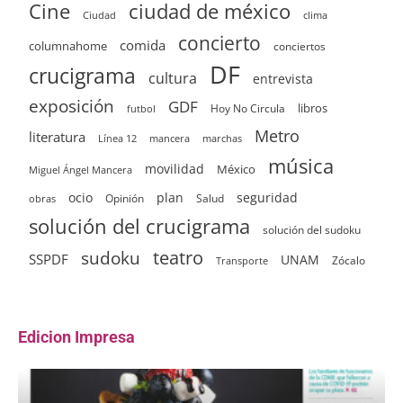
ciudad de méxico
Cine
clima
Ciudad
concierto
comida
columnahome
conciertos
DF
crucigrama
cultura
entrevista
exposición
GDF
Hoy No Circula
libros
futbol
Metro
literatura
Línea 12
mancera
marchas
música
movilidad
México
Miguel Ángel Mancera
ocio
plan
seguridad
Opinión
Salud
obras
solución del crucigrama
solución del sudoku
sudoku
teatro
SSPDF
UNAM
Zócalo
Transporte
Edicion Impresa