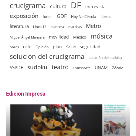
DF
crucigrama
cultura
entrevista
exposición
GDF
Hoy No Circula
libros
futbol
Metro
literatura
Línea 12
mancera
marchas
música
movilidad
México
Miguel Ángel Mancera
ocio
plan
seguridad
Opinión
Salud
obras
solución del crucigrama
solución del sudoku
sudoku
teatro
SSPDF
UNAM
Zócalo
Transporte
Edicion Impresa