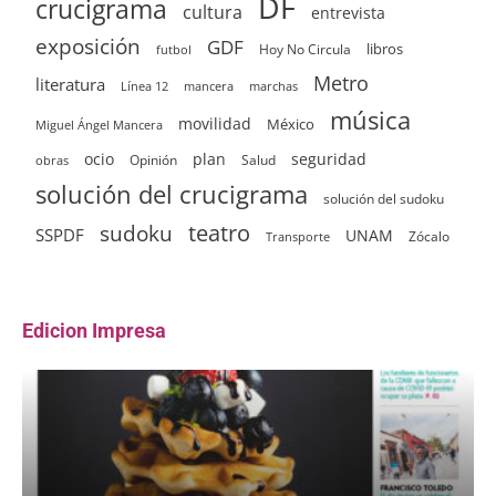
DF
crucigrama
cultura
entrevista
exposición
GDF
Hoy No Circula
libros
futbol
Metro
literatura
Línea 12
mancera
marchas
música
movilidad
México
Miguel Ángel Mancera
ocio
plan
seguridad
Opinión
Salud
obras
solución del crucigrama
solución del sudoku
sudoku
teatro
SSPDF
UNAM
Zócalo
Transporte
Edicion Impresa