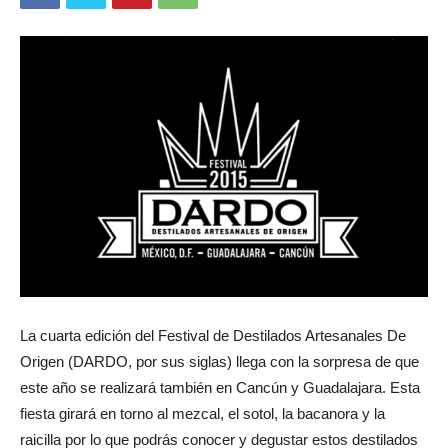
La cuarta edición del Festival de Destilados Artesanales De
Origen (DARDO, por sus siglas) llega con la sorpresa de que
este año se realizará también en Cancún y Guadalajara. Esta
fiesta girará en torno al mezcal, el sotol, la bacanora y la
raicilla por lo que podrás conocer y degustar estos destilados