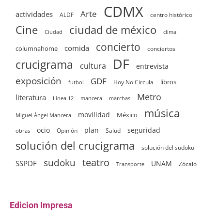
CDMX
Arte
actividades
ALDF
centro histórico
ciudad de méxico
Cine
clima
Ciudad
concierto
comida
columnahome
conciertos
DF
crucigrama
cultura
entrevista
exposición
GDF
Hoy No Circula
libros
futbol
Metro
literatura
Línea 12
mancera
marchas
música
movilidad
México
Miguel Ángel Mancera
ocio
plan
seguridad
Opinión
Salud
obras
solución del crucigrama
solución del sudoku
sudoku
teatro
SSPDF
UNAM
Zócalo
Transporte
Edicion Impresa