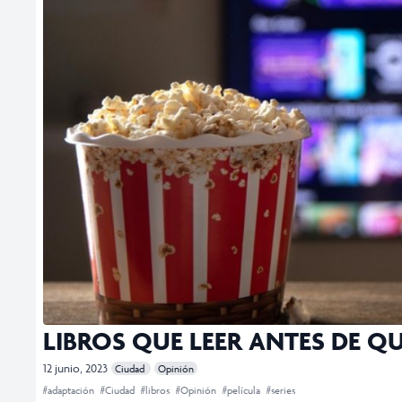
LIBROS QUE LEER ANTES DE Q
12 junio, 2023
Ciudad
Opinión
#adaptación
#Ciudad
#libros
#Opinión
#película
#series