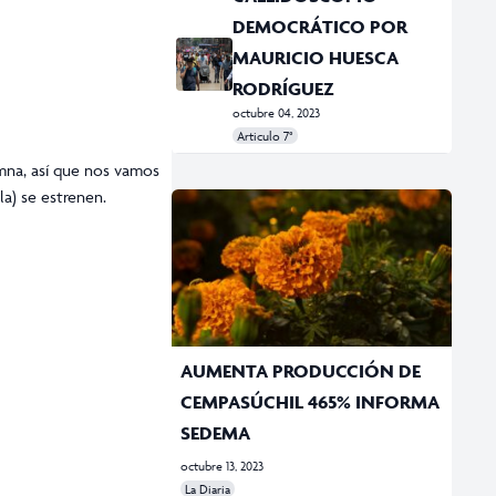
DEMOCRÁTICO POR
MAURICIO HUESCA
RODRÍGUEZ
octubre 04, 2023
Articulo 7°
#Caleidoscopio democrático
#CDMX
#cultura cívica
#IECM
umna, así que nos vamos
a) se estrenen.
AUMENTA PRODUCCIÓN DE
CEMPASÚCHIL 465% INFORMA
SEDEMA
octubre 13, 2023
La Diaria