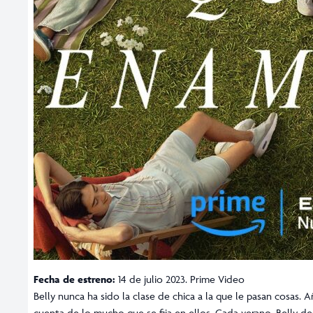
Fecha de estreno:
14 de julio 2023. Prime Video
Belly nunca ha sido la clase de chica a la que le pasan cosas. 
cuenta de lo mucho que se fija en ellos. Cada verano, Belly des