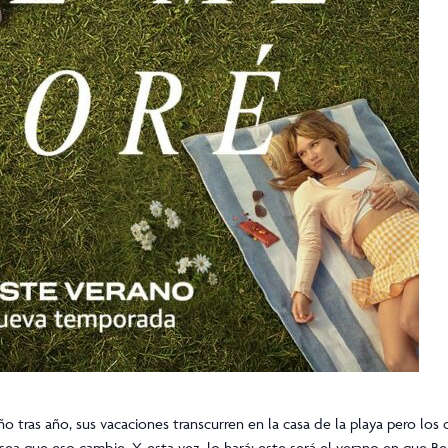
Año tras año, sus vacaciones transcurren en la casa de la playa pero los
ea que eso cambie. Y, esta vez, lo hará: este será el verano en que Bel