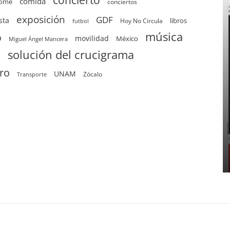
concierto
comida
home
conciertos
exposición
GDF
sta
Hoy No Circula
libros
futbol
música
o
movilidad
México
Miguel Ángel Mancera
solución del crucigrama
d
tro
UNAM
Zócalo
Transporte