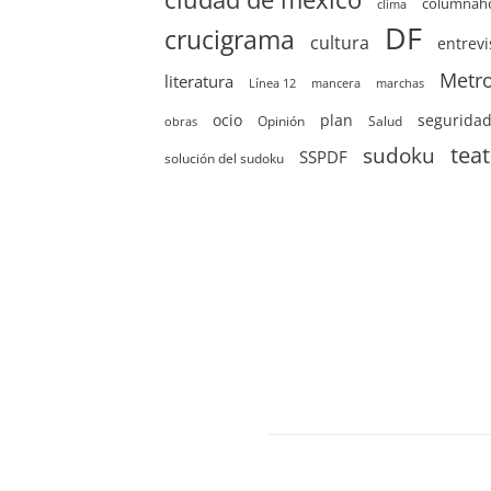
columna
clima
DF
crucigrama
cultura
entrevi
Metr
literatura
Línea 12
mancera
marchas
ocio
plan
segurida
Opinión
Salud
obras
sudoku
tea
SSPDF
solución del sudoku