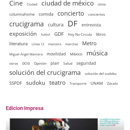
ciudad de méxico
Cine
clima
Ciudad
concierto
comida
columnahome
conciertos
DF
crucigrama
cultura
entrevista
exposición
GDF
Hoy No Circula
libros
futbol
Metro
literatura
Línea 12
mancera
marchas
música
movilidad
México
Miguel Ángel Mancera
ocio
plan
seguridad
Opinión
Salud
obras
solución del crucigrama
solución del sudoku
sudoku
teatro
SSPDF
UNAM
Zócalo
Transporte
Edicion Impresa