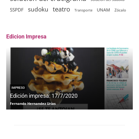
sudoku
teatro
SSPDF
UNAM
Zócalo
Transporte
Edicion Impresa
IMPRESO
Edición impresa: 17/7/2020
Fernando Hernandez Urias
F