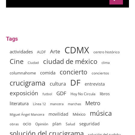
Tags
CDMX
Arte
actividades
ALDF
centro histórico
ciudad de méxico
Cine
clima
Ciudad
concierto
comida
columnahome
conciertos
DF
crucigrama
cultura
entrevista
exposición
GDF
Hoy No Circula
libros
futbol
Metro
literatura
Línea 12
mancera
marchas
música
movilidad
México
Miguel Ángel Mancera
ocio
plan
seguridad
Opinión
Salud
obras
solución del crucigrama
solución del sudoku