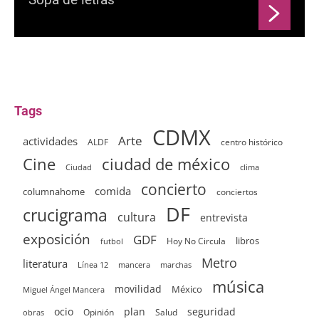
Tags
CDMX
Arte
actividades
ALDF
centro histórico
ciudad de méxico
Cine
clima
Ciudad
concierto
comida
columnahome
conciertos
DF
crucigrama
cultura
entrevista
exposición
GDF
Hoy No Circula
libros
futbol
Metro
literatura
Línea 12
mancera
marchas
música
movilidad
México
Miguel Ángel Mancera
ocio
plan
seguridad
Opinión
Salud
obras