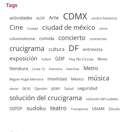
Tags
CDMX
Arte
actividades
ALDF
centro histórico
ciudad de méxico
Cine
clima
Ciudad
concierto
comida
columnahome
conciertos
DF
crucigrama
cultura
entrevista
exposición
GDF
Hoy No Circula
libros
futbol
Metro
literatura
Línea 12
mancera
marchas
música
movilidad
México
Miguel Ángel Mancera
ocio
plan
seguridad
Opinión
Salud
obras
solución del crucigrama
solución del sudoku
sudoku
teatro
SSPDF
UNAM
Zócalo
Transporte