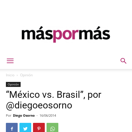
Máspormás
Inicio
Opinión
Opinión
“México vs. Brasil”, por
@diegoeosorno
Por
Diego Osorno
-
16/06/2014