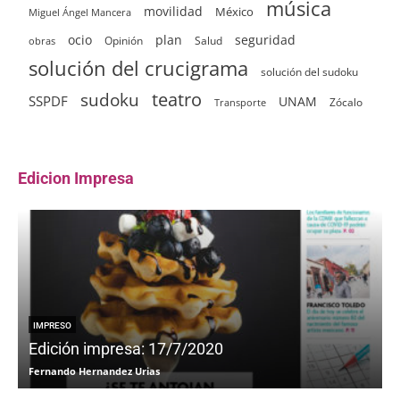
música
movilidad
México
Miguel Ángel Mancera
ocio
plan
seguridad
Opinión
Salud
obras
solución del crucigrama
solución del sudoku
sudoku
teatro
SSPDF
UNAM
Zócalo
Transporte
Edicion Impresa
IMPRESO
Edición impresa: 17/7/2020
Fernando Hernandez Urias
F