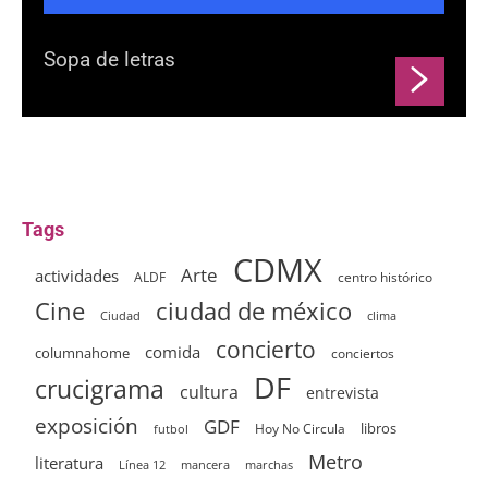
Sopa de letras
Tags
CDMX
Arte
actividades
ALDF
centro histórico
ciudad de méxico
Cine
clima
Ciudad
concierto
comida
columnahome
conciertos
DF
crucigrama
cultura
entrevista
exposición
GDF
Hoy No Circula
libros
futbol
Metro
literatura
Línea 12
mancera
marchas