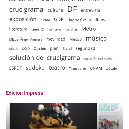
DF
crucigrama
cultura
entrevista
exposición
GDF
Hoy No Circula
libros
futbol
Metro
literatura
Línea 12
mancera
marchas
música
movilidad
México
Miguel Ángel Mancera
ocio
plan
seguridad
Opinión
Salud
obras
solución del crucigrama
solución del sudoku
sudoku
teatro
SSPDF
UNAM
Zócalo
Transporte
Edicion Impresa