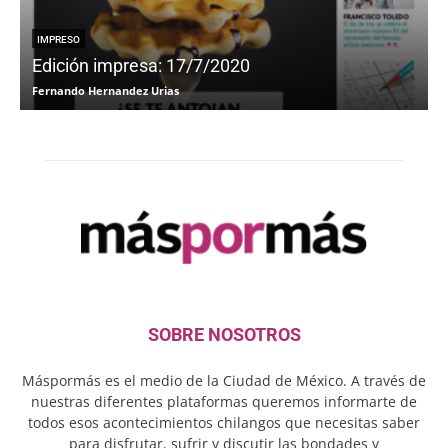
IMPRESO
Edición impresa: 17/7/2020
Fernando Hernandez Urias
F
SOBRE NOSOTROS
Máspormás es el medio de la Ciudad de México. A través de
nuestras diferentes plataformas queremos informarte de
todos esos acontecimientos chilangos que necesitas saber
para disfrutar, sufrir y discutir las bondades y