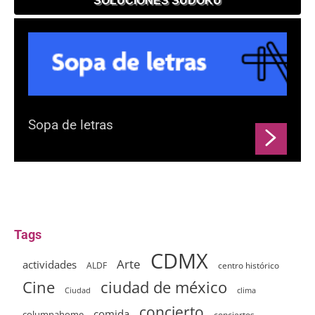
SOLUCIONES SUDOKU
Sopa de letras
Tags
CDMX
Arte
actividades
ALDF
centro histórico
ciudad de méxico
Cine
clima
Ciudad
concierto
comida
columnahome
conciertos