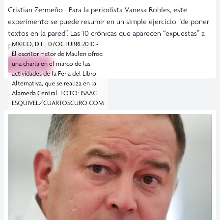
Cristian Zermeño.- Para la periodista Vanesa Robles, este
experimento se puede resumir en un simple ejercicio “de poner
textos en la pared”. Las 10 crónicas que aparecen “expuestas” a
MXICO, D.F., 07OCTUBRE2010.-
partir de hoy en una de […]
El escritor Hctor de Maulen ofreci
una charla en el marco de las
Leer más
actividades de la Feria del Libro
Alternativa, que se realiza en la
Alameda Central. FOTO: ISAAC
ESQUIVEL/CUARTOSCURO.COM