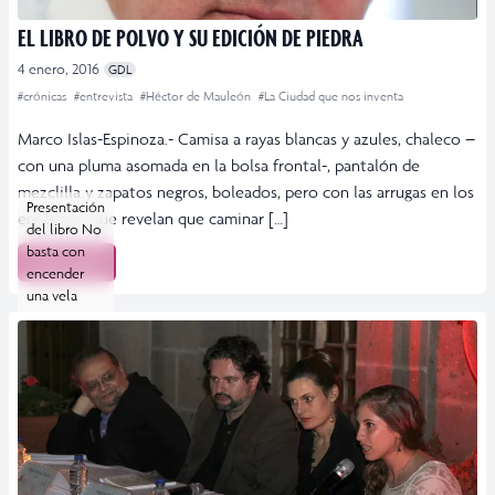
EL LIBRO DE POLVO Y SU EDICIÓN DE PIEDRA
4 enero, 2016
GDL
#crónicas
#entrevista
#Héctor de Mauleón
#La Ciudad que nos inventa
Marco Islas-Espinoza.- Camisa a rayas blancas y azules, chaleco –
con una pluma asomada en la bolsa frontal-, pantalón de
mezclilla y zapatos negros, boleados, pero con las arrugas en los
Presentación
empeines que revelan que caminar […]
del libro No
basta con
Leer más
encender
una vela