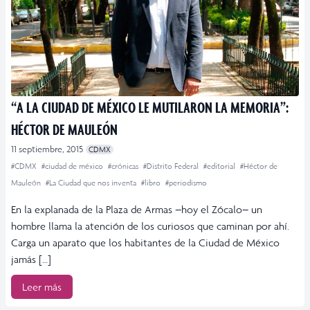
“A LA CIUDAD DE MÉXICO LE MUTILARON LA MEMORIA”:
HÉCTOR DE MAULEÓN
11 septiembre, 2015
CDMX
#CDMX
#ciudad de méxico
#crónicas
#Distrito Federal
#editorial
#Héctor de
Mauleón
#La Ciudad que nos inventa
#libro
#periodismo
En la explanada de la Plaza de Armas –hoy el Zócalo– un
hombre llama la atención de los curiosos que caminan por ahí.
Carga un aparato que los habitantes de la Ciudad de México
jamás […]
Leer más