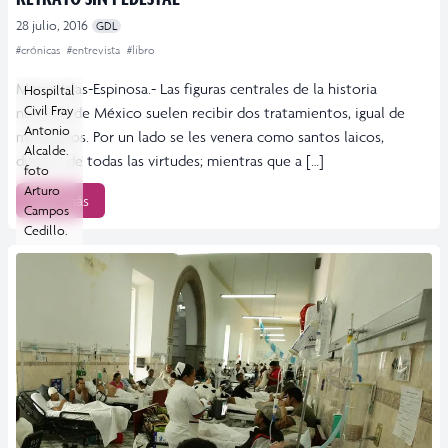
28 julio, 2016
GDL
#crónicas
#entrevista
#libro
Marco Islas-Espinosa.- Las figuras centrales de la historia
Hospiltal
Civil Fray
nacional de México suelen recibir dos tratamientos, igual de
Antonio
maniqueos. Por un lado se les venera como santos laicos,
Alcalde.
dueños de todas las virtudes; mientras que a […]
foto
Arturo
Leer más
Campos
Cedillo.