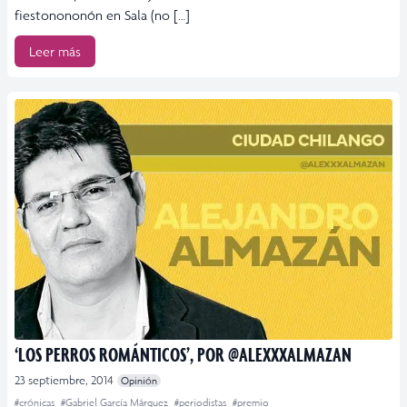
fiestonononón en Sala (no […]
Leer más
‘LOS PERROS ROMÁNTICOS’, POR @ALEXXXALMAZAN
23 septiembre, 2014
Opinión
#crónicas
#Gabriel García Márquez
#periodistas
#premio