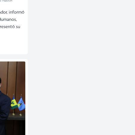
e Nación
ador, informó
 Humanos,
presentó su