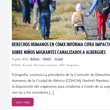
DERECHOS HUMANOS EN CDMX INFORMA CIFRA IMPACT
SOBRE NIÑOS MIGRANTES CANALIZADOS A ALBERGUES
11 julio, 2023
Bullicio
CDMX
Ciudad
#CDMX
#Ciudad
#Derechos Humanos
#DIF
#migrantes
Fotografía: cortesía La presidenta de la Comisión de Derecho
Humanos de la Ciudad de México (CDHCM), Nashieli Ramírez, 
la disposición del organismo para colaborar, a través de su expe
con las y los servidores […]
Leer más