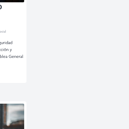
O
ocial
guridad
cción y
mblea General