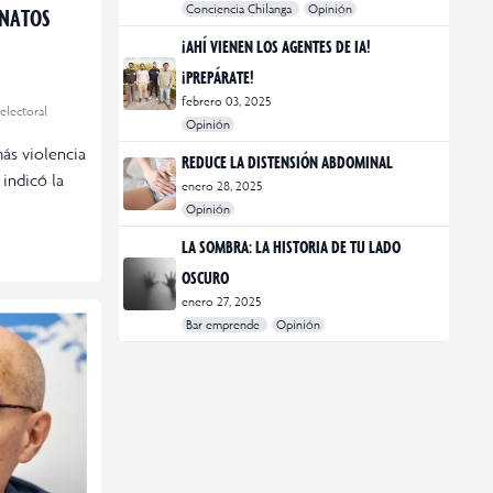
Conciencia Chilanga
Opinión
INATOS
#bienestar
#Opinión
#Principal
¡AHÍ VIENEN LOS AGENTES DE IA!
¡PREPÁRATE!
febrero 03, 2025
 electoral
Opinión
#Bar Emprende
#Opinión
#Principal
ás violencia
REDUCE LA DISTENSIÓN ABDOMINAL
 indicó la
enero 28, 2025
Opinión
#bienestar
#Opinión
#Principal
#Salud
LA SOMBRA: LA HISTORIA DE TU LADO
OSCURO
enero 27, 2025
Bar emprende
Opinión
#Bar Emprende
#CDMX
#marketing