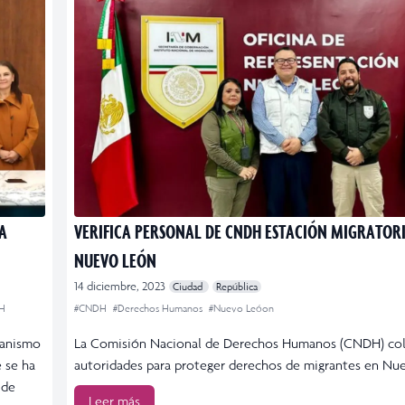
A
VERIFICA PERSONAL DE CNDH ESTACIÓN MIGRATORI
NUEVO LEÓN
14 diciembre, 2023
Ciudad
República
H
#CNDH
#Derechos Humanos
#Nuevo Leóon
canismo
La Comisión Nacional de Derechos Humanos (CNDH) co
e se ha
autoridades para proteger derechos de migrantes en Nu
 de
Leer más