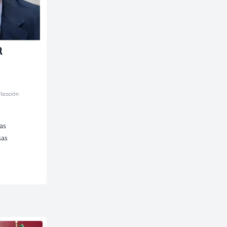
R
otección
as
sas