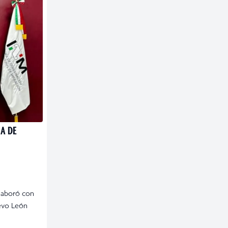
A DE
laboró con
evo León