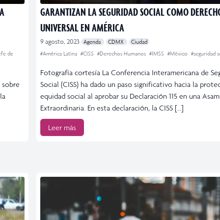
RA
GARANTIZAN LA SEGURIDAD SOCIAL COMO DERECH
UNIVERSAL EN AMÉRICA
9 agosto, 2023
Agenda
CDMX
Ciudad
efe de
#América Latina
#CISS
#Derechos Humanos
#IMSS
#México
#seguridad s
Fotografía cortesía La Conferencia Interamericana de Se
e sobre
Social (CISS) ha dado un paso significativo hacia la prote
la
equidad social al aprobar su Declaración 115 en una Asa
Extraordinaria. En esta declaración, la CISS […]
Leer más