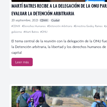
MARTÍ BATRES RECIBE A LA DELEGACIÓN DE LA ONU PA
EVALUAR LA DETENCIÓN ARBITRARIA
20 septiembre, 2023
CDMX
Ciudad
#CDMX
#Derechos Humanos
#Detención Arbitraria
#Ernestina Godoy Ramos
#j
gobierno
#Martí Batres
#ONU
El tema central de la reunión con la delegación de la ONU fu
la Detención arbitraria, la libertad y los derechos humanos de 
capital
Leer más