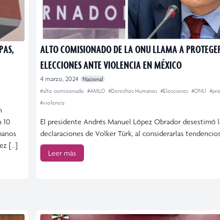
PAS,
ALTO COMISIONADO DE LA ONU LLAMA A PROTEGE
ELECCIONES ANTE VIOLENCIA EN MÉXICO
4 marzo, 2024
Nacional
#alto comisionado
#AMLO
#Derechos Humanos
#Elecciones
#ONU
#pr
#violencia
n
n 10
El presidente Andrés Manuel López Obrador desestimó l
manos
declaraciones de Volker Türk, al considerarlas tendencio
ez […]
Leer más