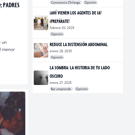
Conciencia Chilanga
Opinión
; PADRES
#bienestar
#Opinión
#Principal
¡AHÍ VIENEN LOS AGENTES DE IA!
¡PREPÁRATE!
febrero 03, 2025
Opinión
#Bar Emprende
#Opinión
#Principal
e un
REDUCE LA DISTENSIÓN ABDOMINAL
el menor
enero 28, 2025
Opinión
#bienestar
#Opinión
#Principal
#Salud
LA SOMBRA: LA HISTORIA DE TU LADO
OSCURO
enero 27, 2025
Bar emprende
Opinión
#Bar Emprende
#CDMX
#marketing