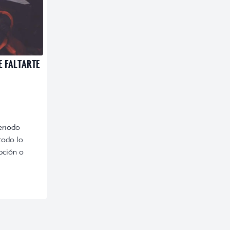
E FALTARTE
periodo
todo lo
ipción o