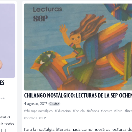
ES
CHILANGO NOSTÁLGICO: LECTURAS DE LA SEP OCHE
aria
4 agosto, 2017
Ciudad
#chilango nostálgico
#Educación
#Escuela
#infancia
#lectura
#libro
#lite
casa o
#primaria
#SEP
uir todo
Para la nostalgia literaria nada como nuestros lecturas de
 […]