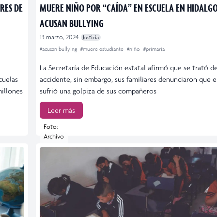
RES DE
MUERE NIÑO POR “CAÍDA” EN ESCUELA EN HIDALGO
ACUSAN BULLYING
13 marzo, 2024
Justicia
#acusan bullying
#muere estudiante
#niño
#primaria
La Secretaría de Educación estatal afirmó que se trató d
cuelas
accidente, sin embargo, sus familiares denunciaron que 
millones
sufrió una golpiza de sus compañeros
Leer más
Foto:
Archivo