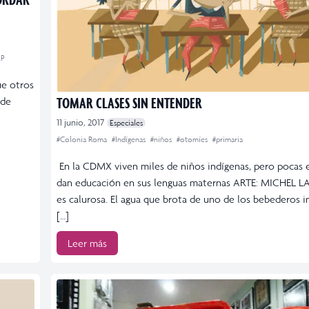
EP
ue otros
TOMAR CLASES SIN ENTENDER
 de
11 junio, 2017
Especiales
#Colonia Roma
#Indígenas
#niños
#otomíes
#primaria
En la CDMX viven miles de niños indígenas, pero pocas e
dan educación en sus lenguas maternas ARTE: MICHEL LA
es calurosa. El agua que brota de uno de los bebederos i
[…]
Leer más