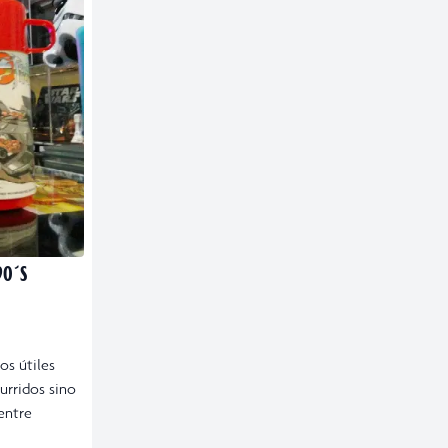
90´S
os útiles
burridos sino
entre