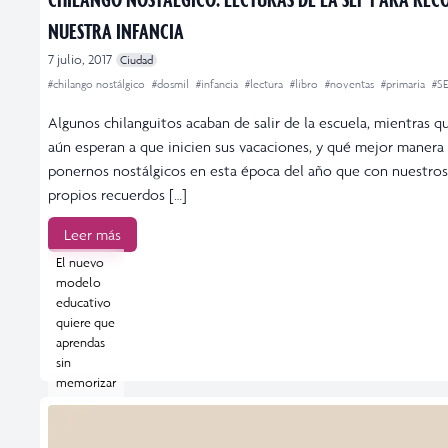
NUESTRA INFANCIA
7 julio, 2017
Ciudad
#chilango nostálgico
#dosmil
#infancia
#lectura
#libro
#noventas
#primaria
#S
Algunos chilanguitos acaban de salir de la escuela, mientras q
aún esperan a que inicien sus vacaciones, y qué mejor manera
ponernos nostálgicos en esta época del año que con nuestros
propios recuerdos […]
Leer más
El nuevo
modelo
educativo
quiere que
aprendas
sin
memorizar