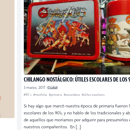
CHILANGO NOSTÁLGICO: ÚTILES ESCOLARES DE LOS 
3 marzo, 2017
Ciudad
#90´s
#mochilas
#primaria
#secundaria
#útiles escolares
Si hay algo que marcó nuestra época de primaria fueron l
escolares de los 90’s, y no hablo de los tradicionales y a
de aquellos que moríamos por adquirir para presumirlos 
nuestros compañeritos. En […]