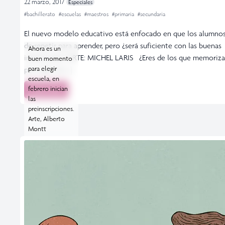
22 marzo, 2017
Especiales
#bachillerato
#escuelas
#maestros
#primaria
#secundaria
El nuevo modelo educativo está enfocado en que los alumno
de repetir para aprender, pero ¿será suficiente con las buenas
Ahora es un
intenciones? ARTE: MICHEL LARIS ¿Eres de los que memoriza
buen momento
para elegir
por radio al […]
escuela, en
febrero inician
Leer más
las
preinscripciones.
Arte, Alberto
Montt