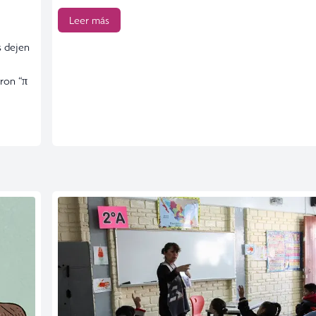
Leer más
s dejen
ron “π