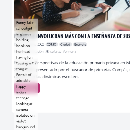
Funny latin
schoolgirl
in glasses
PADRES SE INVOLUCRAN MÁS CON LA ENSEÑANZA DE SUS
holding
15 noviembre, 2023
CDMX
Ciudad
Entérate
book on
her head
#compás
#Educación
#Enseñanza
#primaria
having fun
El estudio “Perspectivas de la educación primaria privada en 
teasing with
tongue.
2023-2024”, presentado por el buscador de primarias Compás, 
Portait of
cambios en las dinámicas escolares
adorable
happy
Leer más
indian
teenage
looking at
camera
isolated on
violet
background.