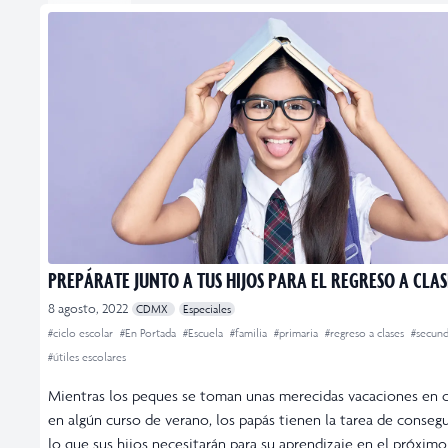
PREPÁRATE JUNTO A TUS HIJOS PARA EL REGRESO A CLAS
8 agosto, 2022
CDMX
Especiales
#ciclo escolar
#En Portada
#Escuela
#familia
#primaria
#regreso a clases
#secund
#útiles escolares
Mientras los peques se toman unas merecidas vacaciones en 
en algún curso de verano, los papás tienen la tarea de conseg
lo que sus hijos necesitarán para su aprendizaje en el próximo