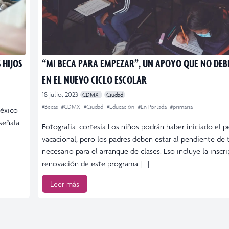
 HIJOS
“MI BECA PARA EMPEZAR”, UN APOYO QUE NO DEB
EN EL NUEVO CICLO ESCOLAR
18 julio, 2023
CDMX
Ciudad
#Becas
#CDMX
#Ciudad
#Educación
#En Portada
#primaria
México
señala
Fotografía: cortesía Los niños podrán haber iniciado el 
vacacional, pero los padres deben estar al pendiente de 
necesario para el arranque de clases. Eso incluye la inscr
renovación de este programa […]
Leer más