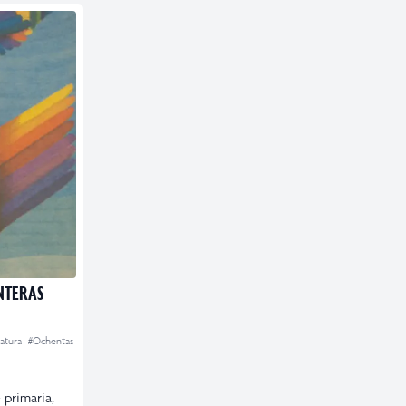
NTERAS
ratura
#Ochentas
 primaria,