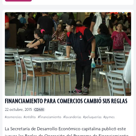
FINANCIAMIENTO PARA COMERCIOS CAMBIÓ SUS REGLAS
22 octubre, 2015
CDMX
#comercios
#crédito
#financiamiento
#lavanderías
#peluquerías
#pymes
La Secretaría de Desarrollo Económico capitalina publicó este
jueves las Reglas de Operación del Programa de Financiamiento