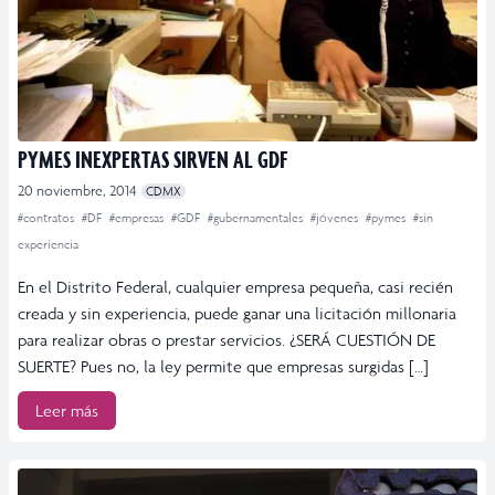
PYMES INEXPERTAS SIRVEN AL GDF
20 noviembre, 2014
CDMX
#contratos
#DF
#empresas
#GDF
#gubernamentales
#jóvenes
#pymes
#sin
experiencia
En el Distrito Federal, cualquier empresa pequeña, casi recién
creada y sin experiencia, puede ganar una licitación millonaria
para realizar obras o prestar servicios. ¿SERÁ CUESTIÓN DE
SUERTE? Pues no, la ley permite que empresas surgidas […]
Leer más