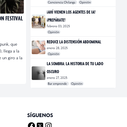
Conciencia Chilanga
Opinión
#bienestar
#Opinión
#Principal
¡AHÍ VIENEN LOS AGENTES DE IA!
N FESTIVAL
¡PREPÁRATE!
febrero 03, 2025
Opinión
#Bar Emprende
#Opinión
#Principal
REDUCE LA DISTENSIÓN ABDOMINAL
punk, que
enero 28, 2025
 llega a la
Opinión
 un giro a la
#bienestar
#Opinión
#Principal
#Salud
LA SOMBRA: LA HISTORIA DE TU LADO
OSCURO
enero 27, 2025
Bar emprende
Opinión
#Bar Emprende
#CDMX
#marketing
SÍGUENOS