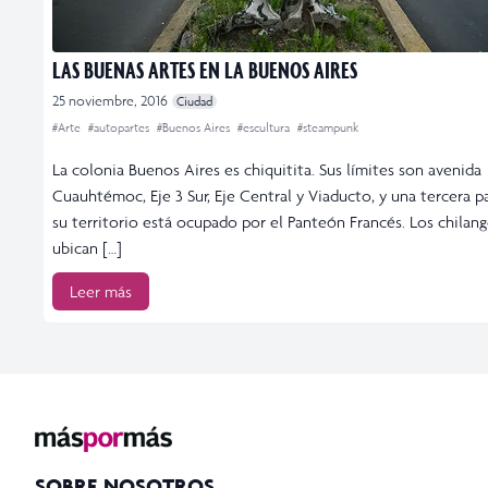
LAS BUENAS ARTES EN LA BUENOS AIRES
25 noviembre, 2016
Ciudad
#Arte
#autopartes
#Buenos Aires
#escultura
#steampunk
La colonia Buenos Aires es chiquitita. Sus límites son avenida
Cuauhtémoc, Eje 3 Sur, Eje Central y Viaducto, y una tercera p
su territorio está ocupado por el Panteón Francés. Los chilang
ubican […]
Leer más
SOBRE NOSOTROS