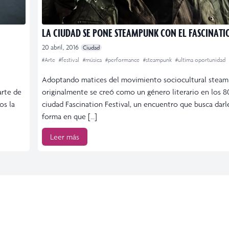
LA CIUDAD SE PONE STEAMPUNK CON EL FASCINATIO
20 abril, 2016
Ciudad
#Arte
#festival
#música
#performance
#steampunk
#ultima oportunidad
Adoptando matices del movimiento sociocultural steam
arte de
originalmente se creó como un género literario en los 80,
os la
ciudad Fascination Festival, un encuentro que busca darle
forma en que […]
Leer más