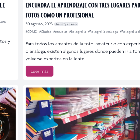
LE
ENCUADRA EL APRENDIZAJE CON TRES LUGARES P
FOTOS COMO UN PROFESIONAL
tura
30 agosto, 2023
Tres Opciones
#CDMX
#Ciudad
#escuelas
#fotografía
#Fotografía Análoga
#Fotografía di
ntos y
Para todos los amantes de la foto, amateur o con experien
o análoga, existen algunos lugares donde pueden ir a tom
volverse expertos en la lente
Leer más