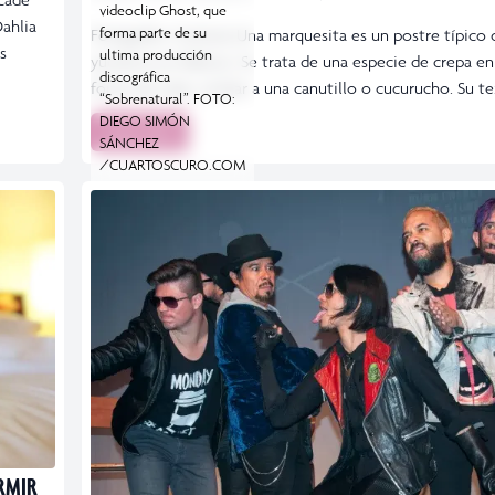
videoclip Ghost, que
Dahlia
forma parte de su
Fotografía: Cortesía Una marquesita es un postre típico 
s
ultima producción
yucateca en México. Se trata de una especie de crepa en
discográfica
forma de tubo, similar a una canutillo o cucurucho. Su te
“Sobrenatural”. FOTO:
DIEGO SIMÓN
Leer más
SÁNCHEZ
/CUARTOSCURO.COM
RMIR