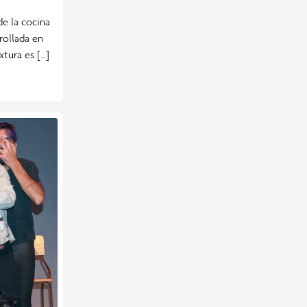
de la cocina
rollada en
xtura es […]