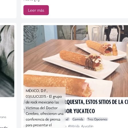
Leer más
MÉXICO, D.F.,
03JULIO2015.- El grupo
ANTOJO DE UNA MARQUESITA, ESTOS SITIOS DE LA 
de rock mexicano las
Víctimas del Doctor
TIENEN EL DULCE SABOR YUCATECO
Cerebro, ofrecieron una
rano
2 junio, 2023
conferencia de prensa
CDMX
Ciudad
Comida
Tres Opciones
para presentar el
#Ciudad
#comida
#Marquesita
#Mérida
#yucatán
rcade