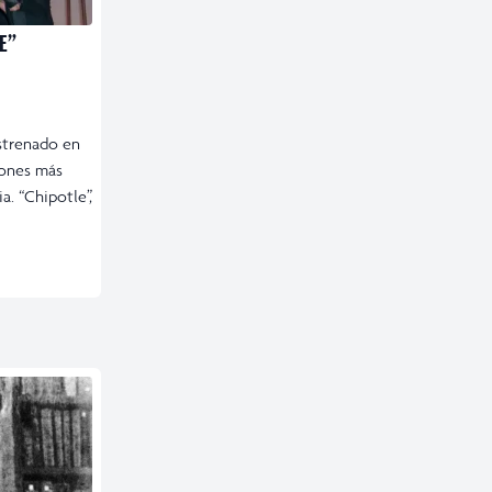
E”
strenado en
ones más
a. “Chipotle”,