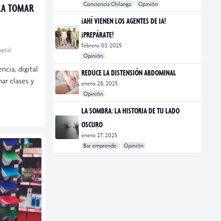
Conciencia Chilanga
Opinión
ARA TOMAR
#bienestar
#Opinión
#Principal
¡AHÍ VIENEN LOS AGENTES DE IA!
¡PREPÁRATE!
febrero 03, 2025
gital
Opinión
#Bar Emprende
#Opinión
#Principal
cia, digital
REDUCE LA DISTENSIÓN ABDOMINAL
ar clases y
enero 28, 2025
Opinión
#bienestar
#Opinión
#Principal
#Salud
LA SOMBRA: LA HISTORIA DE TU LADO
OSCURO
enero 27, 2025
Bar emprende
Opinión
#Bar Emprende
#CDMX
#marketing