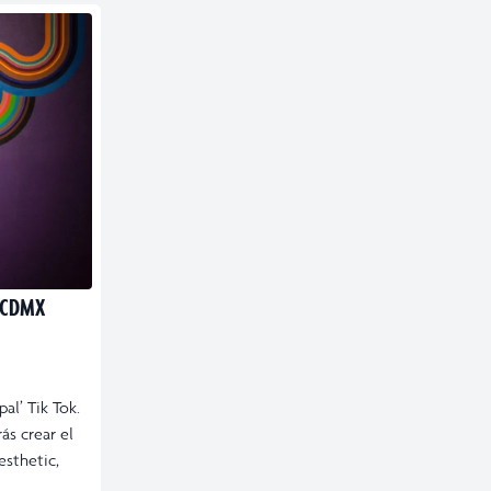
 CDMX
al’ Tik Tok.
ás crear el
esthetic,