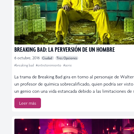
BREAKING BAD: LA PERVERSIÓN DE UN HOMBRE
6 octubre, 2016
Ciudad
Tres Opciones
#breaking bad
#entretenimiento
#serie
La trama de Breaking Bad gira en torno al personaje de Walte
un profesor de química sobrecalificado, quien podría ser vist
un genio con una vida estancada debido a las limitaciones de s
Leer más