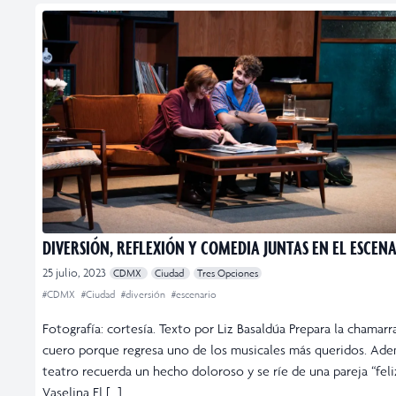
DIVERSIÓN, REFLEXIÓN Y COMEDIA JUNTAS EN EL ESCEN
25 julio, 2023
CDMX
Ciudad
Tres Opciones
#CDMX
#Ciudad
#diversión
#escenario
Fotografía: cortesía. Texto por Liz Basaldúa Prepara la chamarr
cuero porque regresa uno de los musicales más queridos. Ade
teatro recuerda un hecho doloroso y se ríe de una pareja “feliz
Vaselina El […]