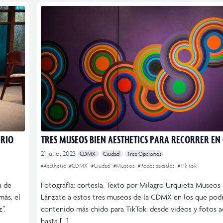
ARIO
TRES MUSEOS BIEN AESTHETICS PARA RECORRER EN
21 julio, 2023
CDMX
Ciudad
Tres Opciones
#Aesthetic
#CDMX
#Ciudad
#Museos
#Redes sociales
#Tik tok
a de
Fotografía: cortesía. Texto por Milagro Urquieta Museos p
más, el
Lánzate a estos tres museos de la CDMX en los que podr
”.
contenido más chido para TikTok: desde videos y fotos a
hasta […]