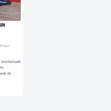
SIN
#Tlalpan
 escolarizada
 te
ueda de