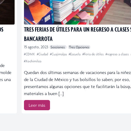
OS
TRES FERIAS DE ÚTILES PARA UN REGRESO A CLASES 
BANCARROTA
15 agosto, 2023
Secciones
Tres Opciones
#CDMX
#Ciudad
#Cuajimalpa
#Escuela
#Feria de útiles
#regreso a clases
#Xochimilco
 de
 molde
Quedan dos últimas semanas de vacaciones para la niñez
es una
de la Ciudad de México y tus bolsillos lo saben; por eso,
presentamos algunas opciones que te facilitarán la búsq
materiales a buen […]
Leer más