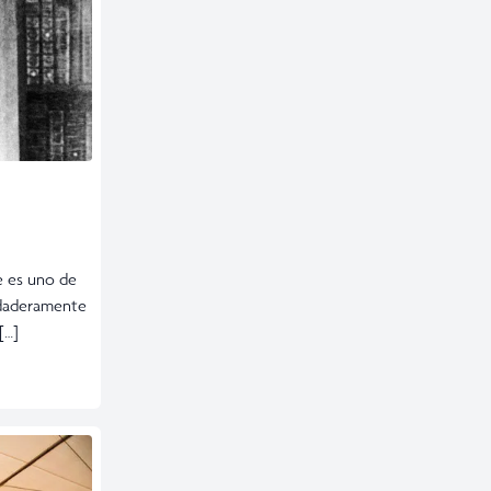
e es uno de
rdaderamente
[…]