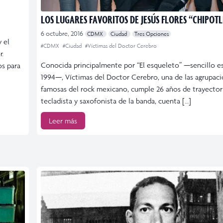
LOS LUGARES FAVORITOS DE JESÚS FLORES “CHIPOTL
6 octubre, 2016
CDMX
Ciudad
Tres Opciones
 el
#CDMX
#Ciudad
#Víctimas del Doctor Cerebro
r.
Conocida principalmente por “El esqueleto” —sencillo e
os para
1994—, Víctimas del Doctor Cerebro, una de las agrupaci
famosas del rock mexicano, cumple 26 años de trayectori
tecladista y saxofonista de la banda, cuenta […]
Leer más