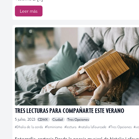
Leer más
TRES LECTURAS PARA COMPAÑARTE ESTE VERANO
5 julio, 2023
CDMX
Ciudad
Tres Opciones
#Dhalia de la cerda
#feminismo
#lectura
#natalia lafourcade
#Tres Opciones
#ve
Fotografía: cortesía Desde la poesía musical de Natalia Lafou