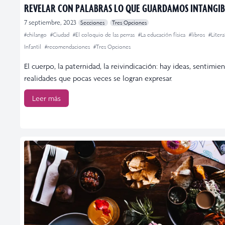
REVELAR CON PALABRAS LO QUE GUARDAMOS INTANGIB
7 septiembre, 2023
Secciones
Tres Opciones
#chilango
#Ciudad
#El coloquio de las perras
#La educación física
#libros
#Litera
Infantil
#recomendaciones
#Tres Opciones
El cuerpo, la paternidad, la reivindicación: hay ideas, sentimie
realidades que pocas veces se logran expresar.
Leer más