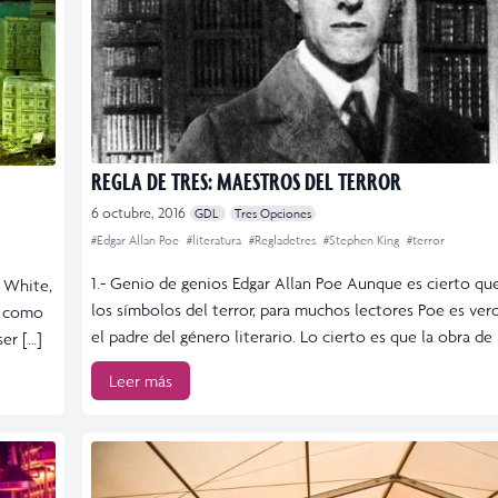
REGLA DE TRES: MAESTROS DEL TERROR
6 octubre, 2016
GDL
Tres Opciones
#Edgar Allan Poe
#literatura
#Regladetres
#Stephen King
#terror
1.- Genio de genios Edgar Allan Poe Aunque es cierto qu
r White,
los símbolos del terror, para muchos lectores Poe es ve
o como
el padre del género literario. Lo cierto es que la obra de 
er […]
Leer más