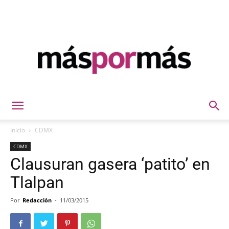
Máspormás
Inicio
CDMX
CDMX
Clausuran gasera ‘patito’ en
Tlalpan
Por
Redacción
-
11/03/2015