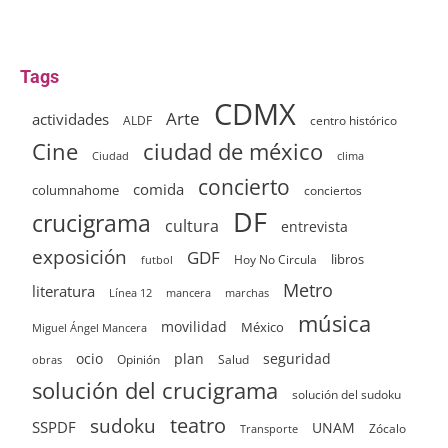
Tags
CDMX
Arte
actividades
ALDF
centro histórico
ciudad de méxico
Cine
clima
Ciudad
concierto
comida
columnahome
conciertos
DF
crucigrama
cultura
entrevista
exposición
GDF
Hoy No Circula
libros
futbol
Metro
literatura
Línea 12
mancera
marchas
música
movilidad
México
Miguel Ángel Mancera
ocio
plan
seguridad
Opinión
Salud
obras
solución del crucigrama
solución del sudoku
sudoku
teatro
SSPDF
UNAM
Zócalo
Transporte