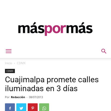
Máspormás
Inicio
CDMX
CDMX
Cuajimalpa promete calles
iluminadas en 3 días
Por
Redacción
-
08/07/2013