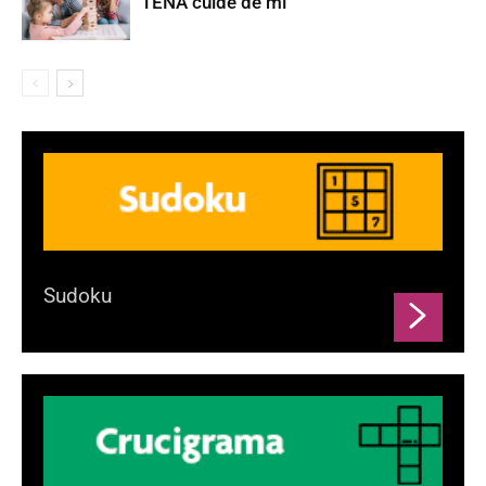
TENA cuide de mí
Sudoku