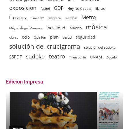
exposición
GDF
Hoy No Circula
libros
futbol
Metro
literatura
Línea 12
mancera
marchas
música
movilidad
México
Miguel Ángel Mancera
ocio
plan
seguridad
Opinión
Salud
obras
solución del crucigrama
solución del sudoku
sudoku
teatro
SSPDF
UNAM
Zócalo
Transporte
Edicion Impresa