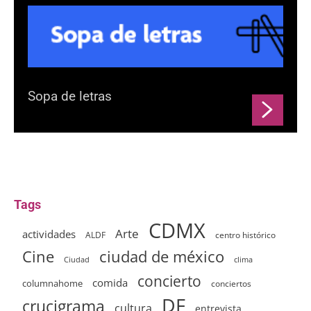
Sopa de letras
Tags
CDMX
Arte
actividades
ALDF
centro histórico
ciudad de méxico
Cine
clima
Ciudad
concierto
comida
columnahome
conciertos
DF
crucigrama
cultura
entrevista