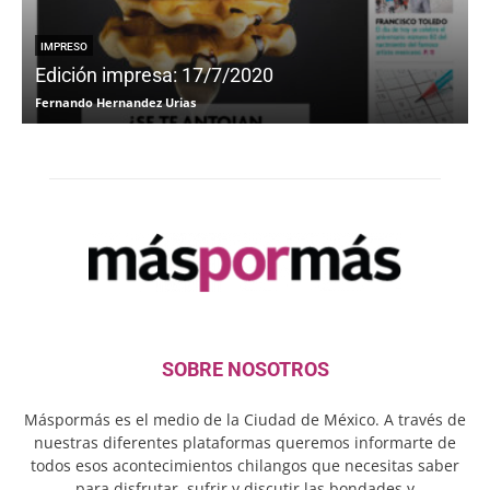
IMPRESO
Edición impresa: 17/7/2020
Fernando Hernandez Urias
F
SOBRE NOSOTROS
Máspormás es el medio de la Ciudad de México. A través de
nuestras diferentes plataformas queremos informarte de
todos esos acontecimientos chilangos que necesitas saber
para disfrutar, sufrir y discutir las bondades y