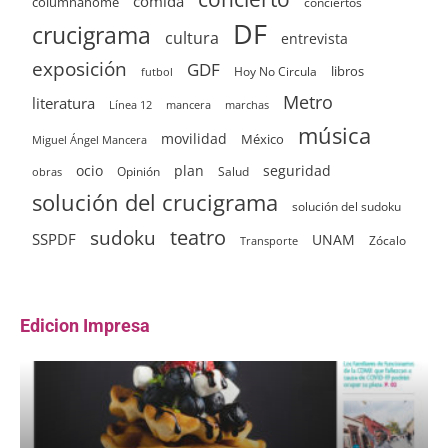
comida
columnahome
conciertos
DF
crucigrama
cultura
entrevista
exposición
GDF
Hoy No Circula
libros
futbol
Metro
literatura
Línea 12
mancera
marchas
música
movilidad
México
Miguel Ángel Mancera
ocio
plan
seguridad
Opinión
Salud
obras
solución del crucigrama
solución del sudoku
sudoku
teatro
SSPDF
UNAM
Zócalo
Transporte
Edicion Impresa