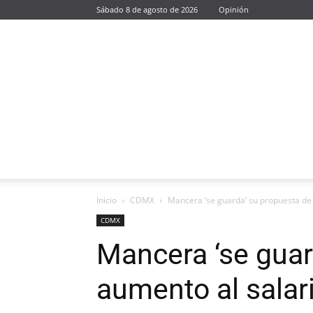
Sábado 8 de agosto de 2026
Opinión
Inicio
CDMX
Mancera ‘se guarda’ su propuesta de
CDMX
Mancera ‘se guar
aumento al salar