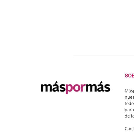
SO
Másp
nues
todo
para
de l
Cont