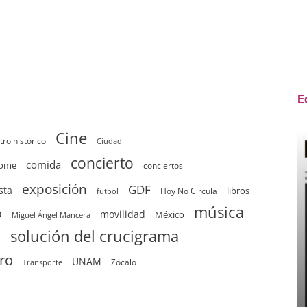
E
Cine
tro histórico
Ciudad
concierto
comida
home
conciertos
exposición
GDF
sta
Hoy No Circula
libros
futbol
música
o
movilidad
México
Miguel Ángel Mancera
solución del crucigrama
d
tro
UNAM
Zócalo
Transporte