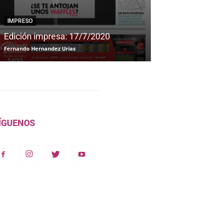
IMPRESO
IMPRESO
Edición impresa: 17/7/2020
Edición impre
Fernando Hernandez Urias
Fernando Hernandez
ÍGUENOS