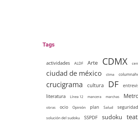
Tags
CDMX
Arte
actividades
ALDF
cen
ciudad de méxico
columna
clima
DF
crucigrama
cultura
entrevi
Metr
literatura
Línea 12
mancera
marchas
ocio
plan
segurida
Opinión
Salud
obras
sudoku
tea
SSPDF
solución del sudoku