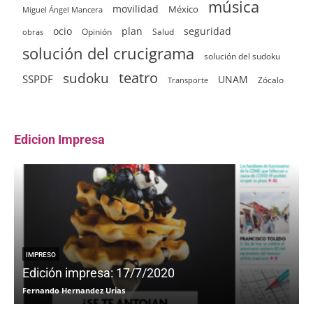
música
movilidad
México
Miguel Ángel Mancera
ocio
plan
seguridad
Opinión
Salud
obras
solución del crucigrama
solución del sudoku
sudoku
teatro
SSPDF
UNAM
Zócalo
Transporte
Edicion Impresa
IMPRESO
Edición impresa: 17/7/2020
Fernando Hernandez Urias
F