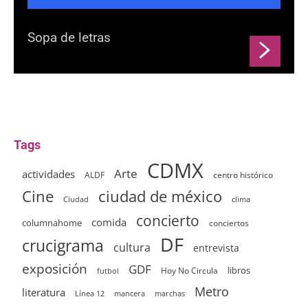
Sopa de letras
Tags
CDMX
Arte
actividades
ALDF
centro histórico
ciudad de méxico
Cine
clima
Ciudad
concierto
comida
columnahome
conciertos
DF
crucigrama
cultura
entrevista
exposición
GDF
Hoy No Circula
libros
futbol
Metro
literatura
Línea 12
mancera
marchas