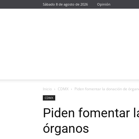
Sábado 8 de agosto de 2026
Opinión
Inicio
CDMX
Piden fomentar la donación de órgan
CDMX
Piden fomentar l
órganos