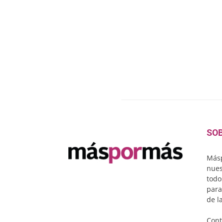
SO
Másp
nues
todo
para
de l
Cont