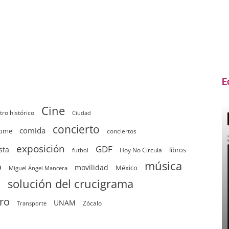
E
Cine
tro histórico
Ciudad
concierto
comida
home
conciertos
exposición
GDF
sta
Hoy No Circula
libros
futbol
música
o
movilidad
México
Miguel Ángel Mancera
solución del crucigrama
d
tro
UNAM
Zócalo
Transporte