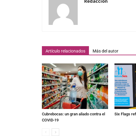
Redacción
Artículo relacionados
Más del autor
Cubrebocas: un gran aliado contra el
Six Flags re
COVID-19