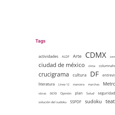
Tags
CDMX
Arte
actividades
ALDF
cen
ciudad de méxico
columna
clima
DF
crucigrama
cultura
entrevi
Metr
literatura
Línea 12
mancera
marchas
ocio
plan
segurida
Opinión
Salud
obras
sudoku
tea
SSPDF
solución del sudoku