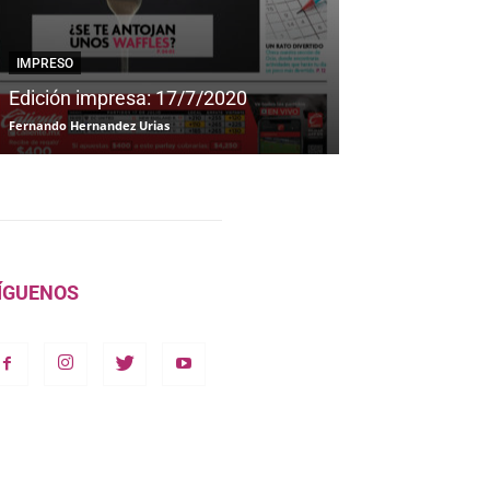
IMPRESO
IMPRESO
Edición impresa: 17/7/2020
Edición impre
Fernando Hernandez Urias
Fernando Hernandez
ÍGUENOS