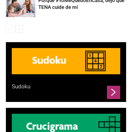
Porque #YoMeQuedoEnCasa, dejo que
TENA cuide de mí
Sudoku