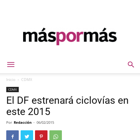
Máspormás
Inicio
CDMX
CDMX
El DF estrenará ciclovías en
este 2015
Por
Redacción
-
06/02/2015