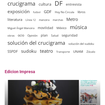
DF
crucigrama
cultura
entrevista
exposición
GDF
Hoy No Circula
libros
futbol
Metro
literatura
Línea 12
mancera
marchas
música
movilidad
México
Miguel Ángel Mancera
ocio
plan
seguridad
Opinión
Salud
obras
solución del crucigrama
solución del sudoku
sudoku
teatro
SSPDF
UNAM
Zócalo
Transporte
Edicion Impresa