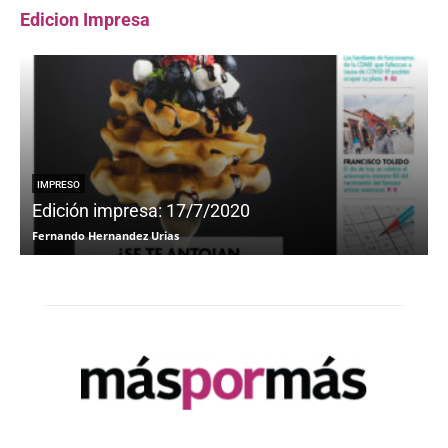
Edicion Impresa
IMPRESO
Edición impresa: 17/7/2020
Fernando Hernandez Urias
F