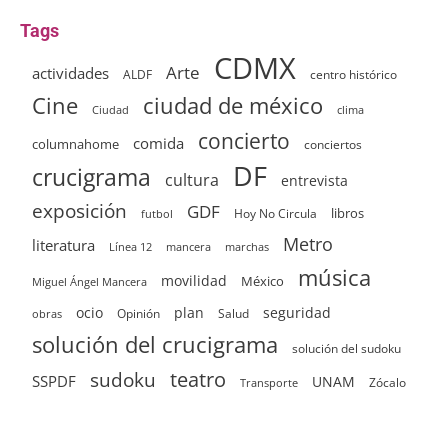
Tags
CDMX
Arte
actividades
ALDF
centro histórico
ciudad de méxico
Cine
clima
Ciudad
concierto
comida
columnahome
conciertos
DF
crucigrama
cultura
entrevista
exposición
GDF
Hoy No Circula
libros
futbol
Metro
literatura
Línea 12
mancera
marchas
música
movilidad
México
Miguel Ángel Mancera
ocio
plan
seguridad
Opinión
Salud
obras
solución del crucigrama
solución del sudoku
sudoku
teatro
SSPDF
UNAM
Zócalo
Transporte