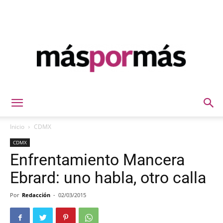
Máspormás
Inicio
CDMX
CDMX
Enfrentamiento Mancera
Ebrard: uno habla, otro calla
Por
Redacción
-
02/03/2015