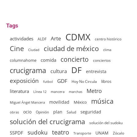
Tags
CDMX
Arte
actividades
ALDF
centro histórico
ciudad de méxico
Cine
clima
Ciudad
concierto
comida
columnahome
conciertos
DF
crucigrama
cultura
entrevista
exposición
GDF
Hoy No Circula
libros
futbol
Metro
literatura
Línea 12
mancera
marchas
música
movilidad
México
Miguel Ángel Mancera
ocio
plan
seguridad
Opinión
Salud
obras
solución del crucigrama
solución del sudoku
sudoku
teatro
SSPDF
UNAM
Zócalo
Transporte