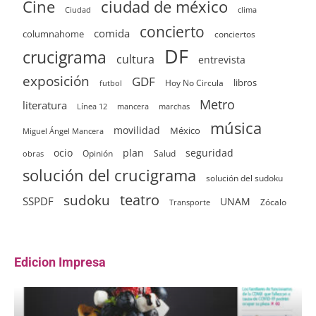
ciudad de méxico
Cine
clima
Ciudad
concierto
comida
columnahome
conciertos
DF
crucigrama
cultura
entrevista
exposición
GDF
Hoy No Circula
libros
futbol
Metro
literatura
Línea 12
mancera
marchas
música
movilidad
México
Miguel Ángel Mancera
ocio
plan
seguridad
Opinión
Salud
obras
solución del crucigrama
solución del sudoku
sudoku
teatro
SSPDF
UNAM
Zócalo
Transporte
Edicion Impresa